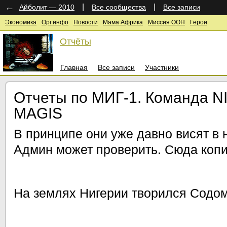
←
|
|
Айболит — 2010
Все сообщества
Все записи
Экономика
Орг.инфо
Новости
Мама Африка
Миссия ООН
Герои
Отчёты
Главная
Все записи
Участники
Отчеты по МИГ-1. Команда 
MAGIS
В принципе они уже давно висят в
Админ может проверить. Сюда копи
На землях Нигерии творился Сод