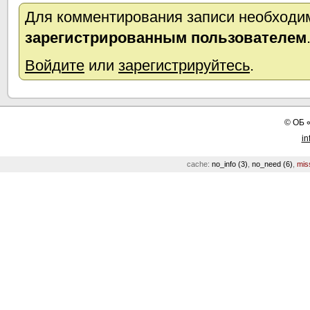
Для комментирования записи необходим
зарегистрированным пользователем
Войдите
или
зарегистрируйтесь
.
©
ОБ
in
cache:
no_info (3)
,
no_need (6)
,
mis