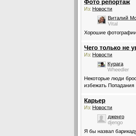
Фото репортаж
Новости
Из:
Виталий М
Vital
Хорошие фотографии
Чего только не 
Новости
Из:
Курага
Wheedler
Некоторые люди брос
избежать Попадания
Карьер
Новости
Из:
дженго
djengo
Я бы назвал барикад