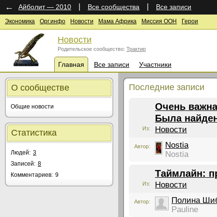
←
|
|
Айболит — 2010
Все сообщества
Все записи
Экономика
Орг.инфо
Новости
Мама Африка
Миссия ООН
Герои
Новости
Родительское сообщество:
Трактир
Главная
Все записи
Участники
Последние записи
О сообществе
Очень важная н
Общие новости
Была найден
Новости
Из:
Статистика
Nostia
Автор:
Людей:
3
Nostia
Записей:
8
Таймлайн: п
Комментариев:
9
Новости
Из:
Полина Ши
Автор:
Pauline