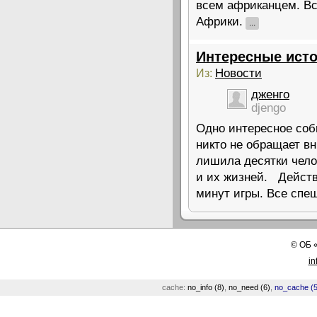
всем африканцем. Вс
Африки.
...
Интересные исто
Новости
Из:
дженго
djengo
Одно интересное соб
никто не обращает вн
лишила десятки челов
и их жизней. Действ
минут игры. Все спе
©
ОБ
in
cache:
no_info (8)
,
no_need (6)
,
no_cache (5