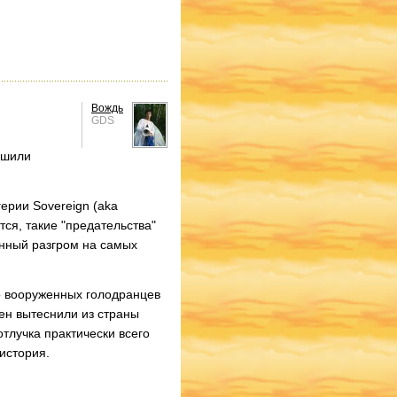
Вождь
GDS
ешили
ерии Sovereign (aka
ся, такие "предательства"
нный разгром на самых
о вооруженных голодранцев
ен вытеснили из страны
тлучка практически всего
история.