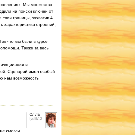
аправлениях. Мы множество
одили на поиски ключей от
 свои границы, захватив 4
ь характеристики строений,
Так что мы были в курсе
опомощи. Также за весь
низационная и
чной. Сценарий имел особый
ую нам возможность
Ол Ла
lyolik13
 не смогли