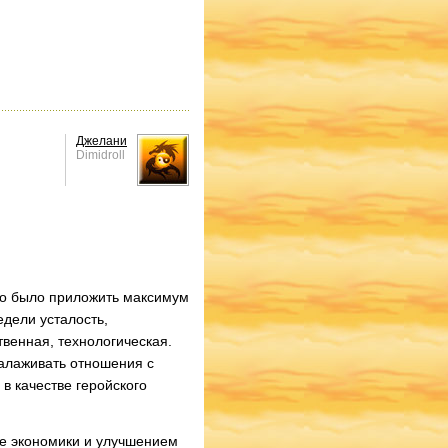
Джелани
Dimidroll
жно было приложить максимум
едели усталость,
твенная, технологическая.
налаживать отношения с
в качестве геройского
ие экономики и улучшением