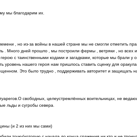
ому мы благодарим их.
емени , но из-за войны в нашей стране мы не смогли отметить пра
ь . Много дней прошло , мы построили фермы , ветряки , но всех 
ерою с таинственными кодами и загадками, которые мы брали у о
ь уровень нашего героя нам пришлось ставить сценку для оракула
щенном. Это было трудно , поддерживать авторитет и защищать н
регов.О свободных, целеустремлённых воительницах, не ведающ
ые льды и сугробы севера.
ины (и 2 из них мы сами)
абили точку(которую с начала до конца сражения ни кто и не трон