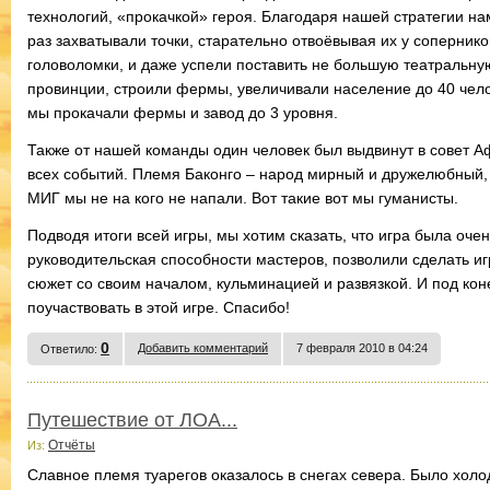
технологий, «прокачкой» героя. Благодаря нашей стратегии н
раз захватывали точки, старательно отвоёвывая их у соперник
головоломки, и даже успели поставить не большую театральную
провинции, строили фермы, увеличивали население до 40 чел
мы прокачали фермы и завод до 3 уровня.
Также от нашей команды один человек был выдвинут в совет Аф
всех событий. Племя Баконго – народ мирный и дружелюбный,
МИГ мы не на кого не напали. Вот такие вот мы гуманисты.
Подводя итоги всей игры, мы хотим сказать, что игра была оч
руководительская способности мастеров, позволили сделать иг
сюжет со своим началом, кульминацией и развязкой. И под ко
поучаствовать в этой игре. Спасибо!
0
Добавить комментарий
7 февраля 2010 в 04:24
Ответило:
Путешествие от ЛОА...
Отчёты
Из:
Славное племя туарегов оказалось в снегах севера. Было холод