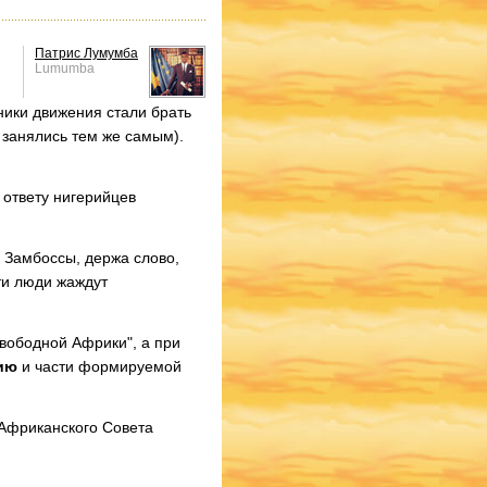
Патрис Лумумба
Lumumba
ники движения стали брать
 занялись тем же самым).
 ответу нигерийцев
 Замбоссы, держа слово,
ти люди жаждут
вободной Африки", а при
ию
и части формируемой
 Африканского Совета