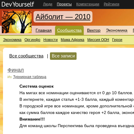
Люди
Проекты
Компетенции
Рейтинги
Айболит — 2010
Главная
Сообщества
Вектор
Экономика
Экономика
Орг.инфо
Новости
Мама Африка
Миссия ООН
Герои
Все сообщества
|
Все записи
Финал
Турнирная таблица
Из:
Система оценок
На мигах все номинации оцениваются от 0 до 10 баллов.
В интернете, каждая статья +1-3 балла, каждый коментар
В городской игре все номинации, кроме дополнительной
как сумма баллов каждое качество героя +2 балла, эконом
Внимание!!!
Для команд школы Перспектива была проведена въездная 