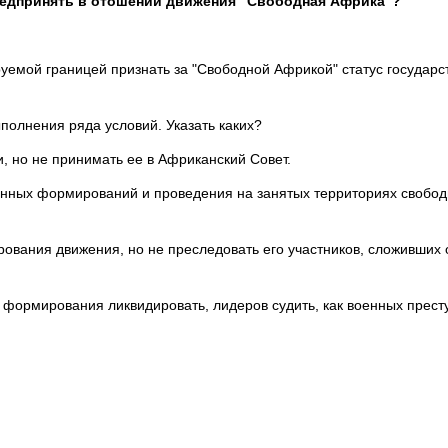
редпринять в отошении движения "Свободная Африка"?
уемой границей признать за "Свободной Африкой" статус государст
полнения ряда условий. Указать каких?
, но не принимать ее в Африканский Совет.
енных формирований и проведения на занятых территориях свобод
ования движения, но не преследовать его участников, сложивших 
 формирования ликвидировать, лидеров судить, как военных прест