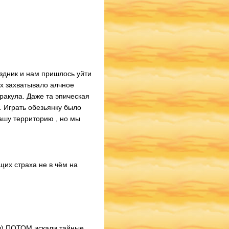
здник и нам пришлось уйти
их захватывало алчное
ракула. Даже та эпическая
. Играть обезьянку было
ашу территорию , но мы
их страха не в чём на
ул).ПОТОМ искали тайные