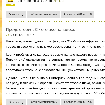
Итоги чемпионата 2-2.jpg
(298 КБ)
JPG
0
Добавить комментарий
4 февраля 2010 в 13:58
Ответило:
Предыстория. С чего все началось
NIGREDO TRIBUNE
Из:
Наверное, многих удивил тот факт, что "Свободная Африка" т
провести свое журналистское расследование. И вот что выясни
Корни проблемы лежат еще в самом начале нашего времени, ко
Повелитель) оказался единственным, кто не повелся на провок
не забываются. Уже через полчаса после Совета банда "Своб
подступах к столице, с показательными убийствами мирных жи
Однако Нигерия не была бы Нигерией, если бы ее гордый и св
без роду и племени. Оправившись от стартового шока, армия 
бесчинствующие банды и организовали крепкую оборону наших
правительства (включая военные ведомства) дала шанс "Свобод
0
Добавить комментарий
4 февраля 2010 в 10:25
Ответило: