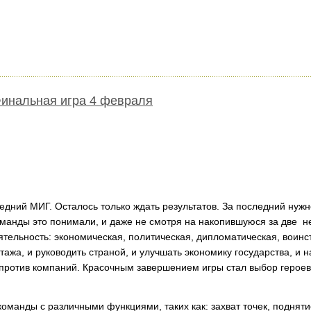
Финальная игра 4 февраля
ледний МИГ. Осталось только ждать результатов. За последний ну
оманды это понимали, и даже не смотря на накопившуюся за две н
тельность: экономическая, политическая, дипломатическая, воинс
ажа, и руководить страной, и улучшать экономику государства, и 
против компаний. Красочным завершением игры стал выбор героев 
команды с различными функциями, таких как: захват точек, поднят