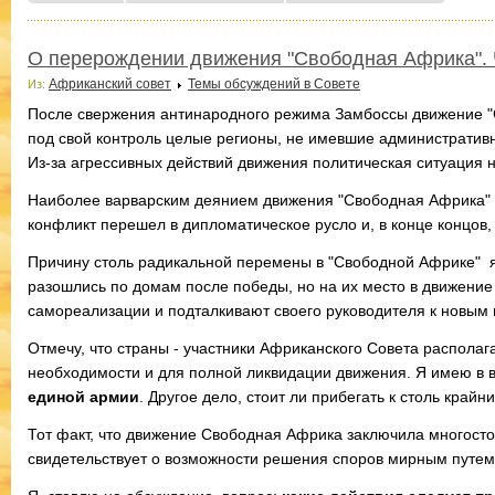
О перерождении движения "Свободная Африка". 
Африканский совет
Темы обсуждений в Совете
Из:
После свержения антинародного режима Замбоссы движение "С
под свой контроль целые регионы, не имевшие административн
Из-за агрессивных действий движения политическая ситуация н
Наиболее варварским деянием движения "Свободная Африка" с
конфликт перешел в дипломатическое русло и, в конце концов
Причину столь радикальной перемены в "Свободной Африке" я
разошлись по домам после победы, но на их место в движение
самореализации и подталкивают своего руководителя к новым 
Отмечу, что страны - участники Африканского Совета распола
необходимости и для полной ликвидации движения. Я имею в 
единой армии
. Другое дело, стоит ли прибегать к столь край
Тот факт, что движение Свободная Африка заключила многосто
свидетельствует о возможности решения споров мирным путем