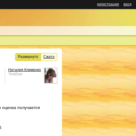
регистрация
вход
Развернуто
Сжато
Наталия Клименко
TindDae
я оценка получается
0.