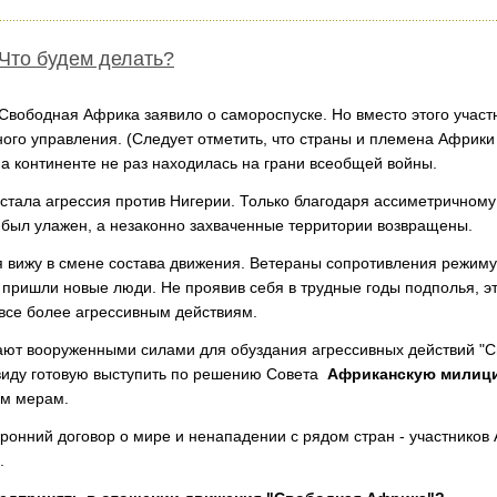
Что будем делать?
вободная Африка заявило о самороспуске. Но вместо этого участ
ого управления. (Следует отметить, что страны и племена Африки
а континенте не раз находилась на грани всеобщей войны.
тала агрессия против Нигерии. Только благодаря ассиметричному
, был улажен, а незаконно захваченные территории возвращены.
 вижу в смене состава движения. Ветераны сопротивления режиму
 пришли новые люди. Не проявив себя в трудные годы подполья, э
все более агрессивным действиям.
гают вооруженными силами для обуздания агрессивных действий "С
виду готовую выступить по решению Совета
Африканскую милиц
ним мерам.
ронний договор о мире и ненападении с рядом стран - участников
.