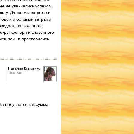
ые не увенчались успехом.
шагу. Далее мы встретили
олодом и острыми ветрами
оведал), напыженного
вокруг фонаря и зловонного
чек, тем и прославились.
Наталия Клименко
TindDae
ка получается как сумма