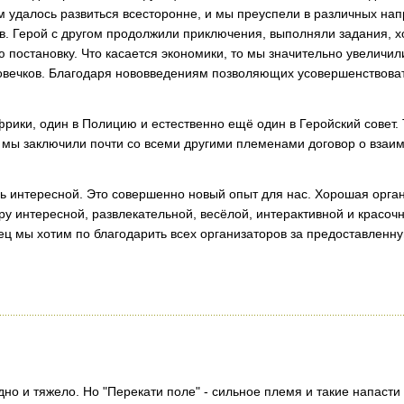
ам удалось развиться всесторонне, и мы преуспели в различных н
ов. Герой с другом продолжили приключения, выполняли задания, х
 постановку. Что касается экономики, то мы значительно увеличили
овечков. Благодаря нововведениям позволяющих усовершенствоват
рики, один в Полицию и естественно ещё один в Геройский совет. 
 мы заключили почти со всеми другими племенами договор о взаим
ень интересной. Это совершенно новый опыт для нас. Хорошая орга
ру интересной, развлекательной, весёлой, интерактивной и красо
нец мы хотим по благодарить всех организаторов за предоставленн
но и тяжело. Но "Перекати поле" - сильное племя и такие напасти