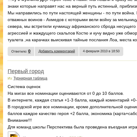
знаки которые направят нас на верный путь истинный, прибли
Мы направились по пути настоящей женщины - по пути война. 
отважных воинов - Ахмедов с которыми вели войну за мельниц
севера, мы встретили кучмищу африканского сброда несущего 
агрессией и жаждущего скальпов Костю и кучу видно уже обмор
туалета ,на карачках выискивая тайные послания Лоа, места ко
0
Добавить комментарий
4 февраля 2010 в 18:50
Ответило:
Первый город
Турнирная таблица
Из:
Система оценок
На мигах все номинации оцениваются от 0 до 10 баллов.
В интернете, каждая статья +1-3 балла, каждый коментарий +0-
В городской игре все номинации, кроме дополнительной оцени
баллов каждое качество героя +2 балла, экономика (карта+сабот
Внимание!!!
Для команд школы Перспектива была проведена въездная игра, 