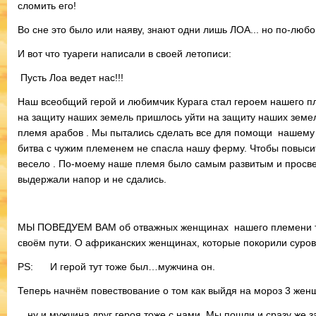
сломить его!
Во сне это было или наяву, знают одни лишь ЛОА... но по-люб
И вот что туареги написали в своей летописи:
Пусть Лоа ведет нас!!!
Наш всеобщий герой и любимчик Курага стал героем нашего пл
на защиту наших земель пришлось уйти на защиту наших земел
племя арабов . Мы пытались сделать все для помощи нашему г
битва с чужим племенем не спасла нашу ферму. Чтобы повысит
весело . По-моему наше племя было самым развитым и просве
выдержали напор и не сдались.
МЫ ПОВЕДУЕМ ВАМ об отважных женщинах нашего племени туа
своём пути. О африканских женщинах, которые покорили суров
PS: И герой тут тоже был…мужчина он.
Теперь начнём повествование о том как выйдя на мороз 3 женщ
…ну и мужчина друг героя тоже с нами. Мы пошли и сразу же з