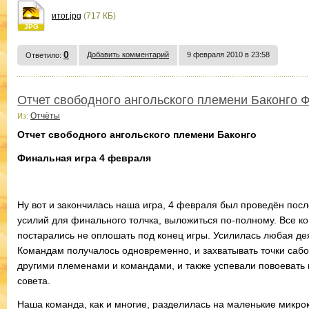
итог.jpg
(717 КБ)
JPG
0
Добавить комментарий
9 февраля 2010 в 23:58
Ответило:
Отчет свободного ангольского племени Баконго 
Отчёты
Из:
Отчет свободного ангольского племени Баконго
Финальная игра 4 февраля
Ну вот и закончилась наша игра, 4 февраля был проведён пос
усилий для финального толчка, выложиться по-полному. Все к
постарались не оплошать под конец игры. Усилилась любая дея
Командам получалось одновременно, и захватывать точки сабот
другими племенами и командами, и также успевали повоевать 
совета.
Наша команда, как и многие, разделилась на маленькие микро