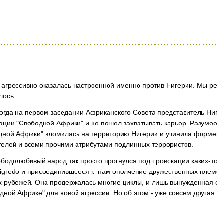
ак агрессивно оказалась настроенной именно против Нигерии. Мы р
лось.
гда на первом заседании Африканского Совета представитель Ниг
ации "Свободной Африки" и не пошел захватывать карьер. Разумеет
одной Африки" вломилась на территорию Нигерии и учинила форме
телей и всеми прочими атрибутами подлинных террористов.
ободолюбивый народ так просто прогнулся под провокации каких-т
Nigredo и присоединившееся к нам ополчение дружественных плем
 рубежей. Она продержалась многие циклы, и лишь вынужденная о
ной Африке" для новой агрессии. Но об этом - уже совсем другая 