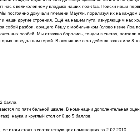
зят нас к великолепному владыке наших лоа-Лоа. Поиски наши перв
Мы постоянно докучали племени Маугли, порализуя их на каждом 
у и наши другие строения. Ещё на нашём пути, изнуряющим нас х
за собой разбои, орущего Лёшу с мобильником (слово извне Лоа п
оженных особей. Мы отважно боролись, тонули в снегах, ползали 
торых поведал нам герой. В окончание сего действа захватили 8 то
2 балла.
ваются по пяти бальной шкале. В номинации дополнительная оцен
аж), наука и круглый стол от 0 до 5 баллов.
ее итоги стоят в соответствующих номинациях за 2.02.2010.