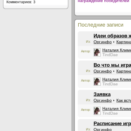
награждение победителей
Комментариев:
3
Последние записи
Идеи образов 
Орг.инфо
Картин
Из:
Наталия Клим
Автор:
TindDae
Во что мы игр
Орг.инфо
Картин
Из:
Наталия Клим
Автор:
TindDae
Заявка
Орг.инфо
Как вст
Из:
Наталия Клим
Автор:
TindDae
Расписание игр
Орг.инфо
Из: