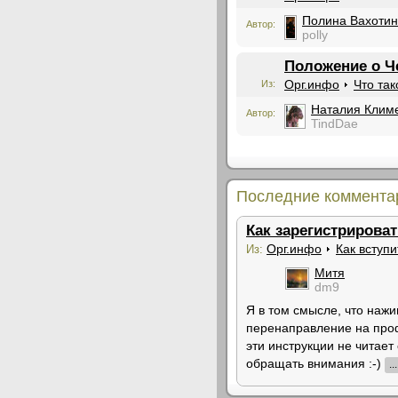
Полина Вахоти
Автор:
polly
Положение о Ч
Орг.инфо
Что та
Из:
Наталия Клим
Автор:
TindDae
Последние коммента
Как зарегистрироват
Орг.инфо
Как вступи
Из:
Митя
dm9
Я в том смысле, что нажи
перенаправление на проф
эти инструкции не читает
обращать внимания :-)
...