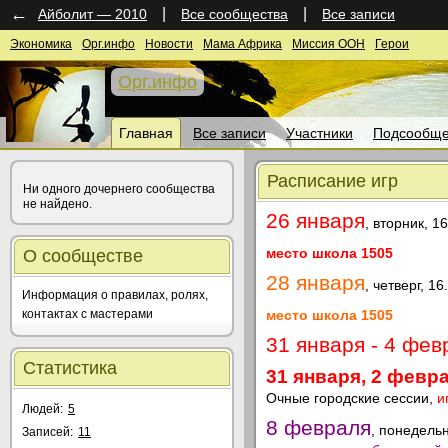
←
|
|
Айболит — 2010
Все сообщества
Все записи
Экономика
Орг.инфо
Новости
Мама Африка
Миссия ООН
Герои
Орг.инфо
Главная
Все записи
Участники
Подсообще
Расписание игр
Ни одного дочернего сообщества
не найдено.
26 января
, вторник, 1
место школа 1505
О сообществе
28 января
, четверг, 1
Информация о правилах, ролях,
контактах с мастерами
место школа 1505
31 января - 4 фев
Статистика
31 января, 2 февр
Очные городские сессии,
и
Людей:
5
8 февраля
, понедельн
Записей:
11