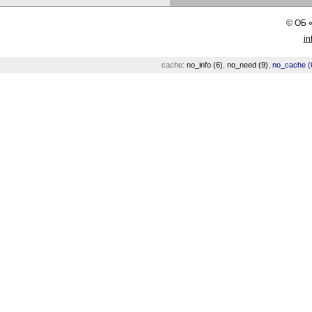
©
ОБ
in
cache:
no_info (6)
,
no_need (9)
,
no_cache (