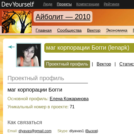
Люди
Проекты
Компетенции
Рейтинги
Айболит — 2010
Главная
Сообщества
Вектор
Экономика
маг корпорации Богги (lenapk)
Проектный профиль
|
Вектор
|
Статис
Проектный профиль
маг корпорации Богги
Основной профиль:
Елена Кожаринова
Уникальный номер в проекте:
71
Как связаться
Email:
dlyavas@gmail.com
Skype:
dlyavas1 (
Вызов
)