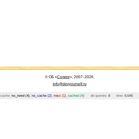
©
ОБ
«
Солинг
», 2007–2026.
info@devyourself.ru
cache:
no_need (4)
,
no_cache (2)
,
miss (1)
,
cached (4)
db queries:
8
time:
0.545