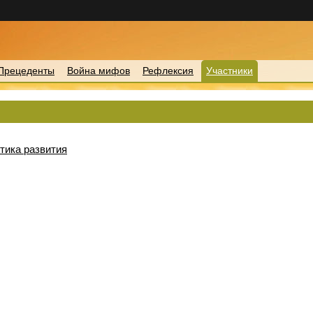
Прецеденты
Война мифов
Рефлексия
Участники
тика развития