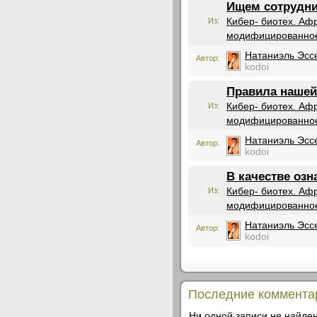
Ищем сотрудн
Кибер- биотех. Аф
Из:
модифицированное
Натаниэль Эсс
Автор:
kodoi
Правила нашей
Кибер- биотех. Аф
Из:
модифицированное
Натаниэль Эсс
Автор:
kodoi
В качестве оз
Кибер- биотех. Аф
Из:
модифицированное
Натаниэль Эсс
Автор:
kodoi
Последние коммента
Ни одной записи не найден