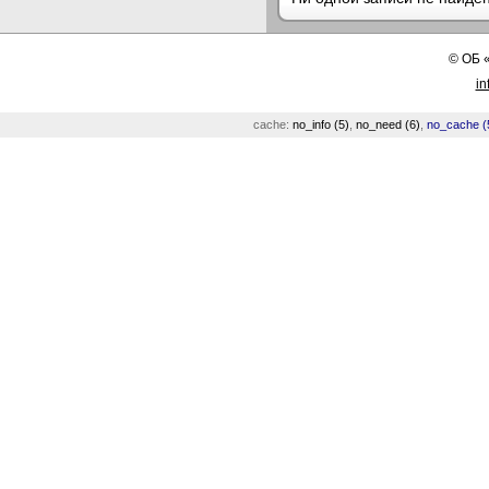
©
ОБ
in
cache:
no_info (5)
,
no_need (6)
,
no_cache (