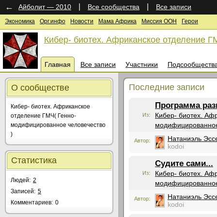
←
|
|
Айболит — 2010
Все сообщества
Все записи
Экономика
Орг.инфо
Новости
Мама Африка
Миссия ООН
Герои
Кибер- биотех. Африканское отделение Г
Главная
Все записи
Участники
Подсообществ
Последние записи
О сообществе
Программа раз
Кибер- биотех. Африканское
Кибер- биотех. Аф
Из:
отделение ГМЧ( Генно-
модифицированное
модифицированное человечество
)
Натаниэль Эсс
Автор:
kodoi
Статистика
Судите сами...
Кибер- биотех. Аф
Из:
Людей:
2
модифицированное
Записей:
5
Натаниэль Эсс
Автор:
Комментариев:
0
kodoi