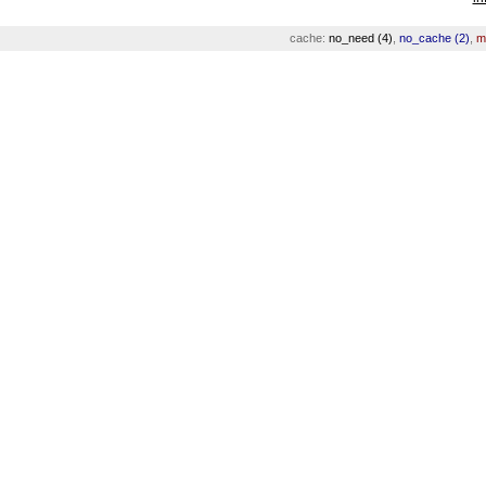
cache:
no_need (4)
,
no_cache (2)
,
m