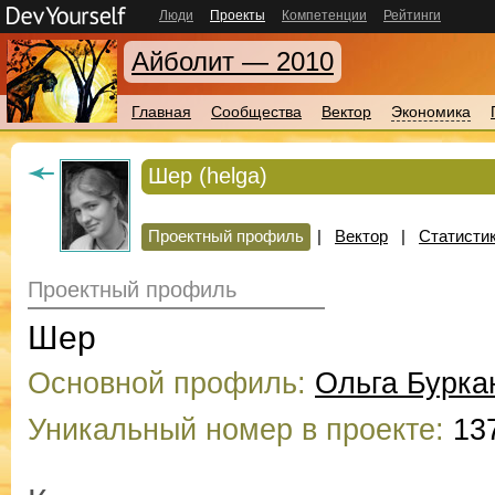
Люди
Проекты
Компетенции
Рейтинги
Айболит — 2010
Главная
Сообщества
Вектор
Экономика
Шер (helga)
Проектный профиль
|
Вектор
|
Статистик
Проектный профиль
Шер
Основной профиль:
Ольга Бурка
Уникальный номер в проекте:
13