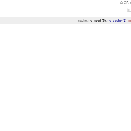
©
ОБ
in
cache:
no_need (5)
,
no_cache (1)
,
m