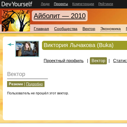
Люди
Проекты
Компетенции
Рейтинги
Айболит — 2010
Главная
Сообщества
Вектор
Экономика
Виктория Лычакова (Buka)
Проектный профиль
|
Вектор
|
Статис
Вектор
Резюме
|
Подробно
Пользователь не прошёл этот вектор.